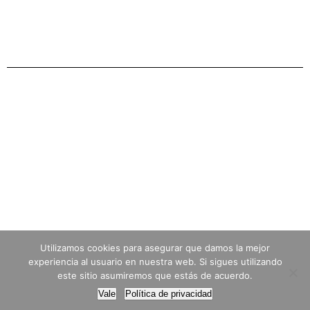
Utilizamos cookies para asegurar que damos la mejor
© 2026 Bios Medical Center IPS. Created for free
experiencia al usuario en nuestra web. Si sigues utilizando
using WordPress and
Colibri
este sitio asumiremos que estás de acuerdo.
Vale
Política de privacidad